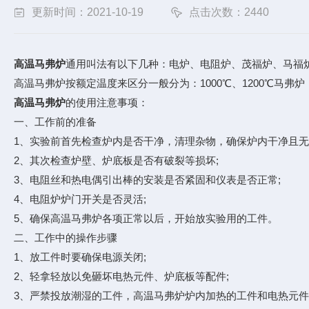
更新时间：2021-10-19
点击次数：2440
高温马弗炉
通用叫法有以下几种：电炉、电阻炉、茂福炉、马福炉
高温马弗炉按额定温度来区分一般分为：1000℃、1200℃马弗炉，13
高温马弗炉
的使用注意事项：
一、工作前的准备
1、实验前首先检查炉内是否干净，清理杂物，确保炉内干净且无
2、其次检查炉壁、炉底板是否有破裂等损坏;
3、电阻丝和热电偶引出棒的安装是否紧固和仪表是否正常;
4、电阻炉炉门开关是否灵活;
5、确保高温马弗炉各项正常以后，开始放实验用的工件。
二、工作中的操作步骤
1、放工件时要确保电源关闭;
2、轻拿轻放以免砸坏电热元件、炉底板等配件;
3、严禁投放潮湿的工件，高温马弗炉炉内加热的工件和电热元件应