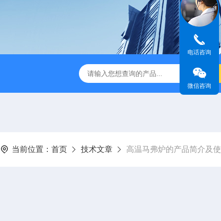
电话咨询
D-85超声波水浴恒温振荡器
CSQX-80超声波清洗机
RPQ
微信咨询
当前位置：
首页
技术文章
高温马弗炉的产品简介及使