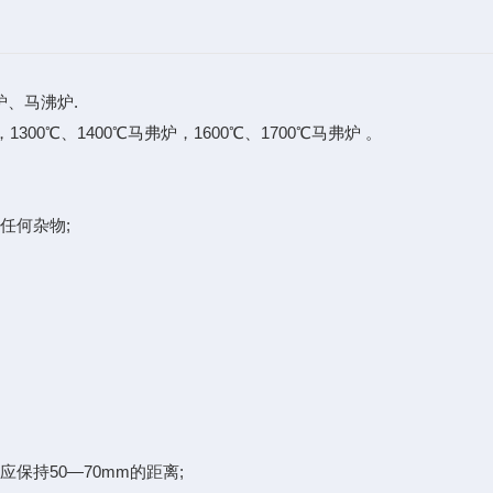
、马沸炉.
00℃、1400℃马弗炉，1600℃、1700℃马弗炉 。
任何杂物;
保持50—70mm的距离;