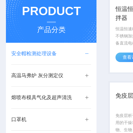
PRODUCT
恒温
拌器
产品分类
恒温恒速
不锈钢加
备直流电
数码显示
安全帽检测处理设备
查看
速，能在
液体溶液
拌，特别
高温马弗炉 灰分测定仪
是石油、化
免疫
熔喷布模具气化及超声清洗
免疫层析
口罩机
用的干燥
物、生物