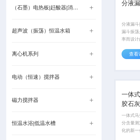
分液
（石墨）电热板|赶酸器|消解仪
分液漏斗振
超声波（振荡）恒温水箱
漏斗振荡
率而设计
频率和振
离心机系列
查看
间长、频
多种样品
高萃取净
电动（恒速）搅拌器
强度。产品
一体
磁力搅拌器
胶石
一体式马
恒温水浴|低温水槽
分含量测
化的新一
要用于测