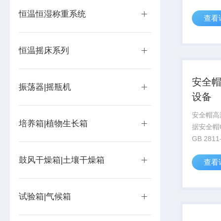
毒、医学
恒温恒湿称重系统
查看
部门*的
用于恒温
境试验等
恒温摇床系列
安全
振荡器|摇瓶机
设备
安全帽高
培养箱|植物生长箱
据安全帽GB
GB 281
于安全帽
鼓风干燥箱|土壤干燥箱
查看
用于特种
验站、建
工程质量
试验箱|气候箱