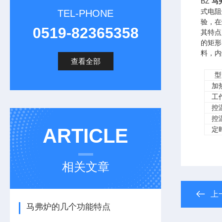
BZ
马
式电阻
TEL-PHONE
验，在
0519-82365358
其特点
的矩形
料，内
查看全部
型
加
工
控
控
ARTICLE
定
相关文章
上
马弗炉的几个功能特点