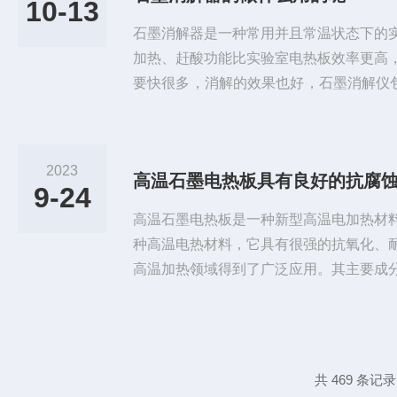
10-13
统：配备先进的电子控制系统，通过...
石墨消解器是一种常用并且常温状态下的
加热、赶酸功能比实验室电热板效率更高
要快很多，消解的效果也好，石墨消解仪包
对于难消解的样品效果更加明显。石墨消
后的产物，即有电热板的功能而更加智能
解更安全。石墨消解仪主要应用于实验室
2023
高温石墨电热板具有良好的抗腐
品进行前处理加热、消解、赶酸的设备，
9-24
杂质和干扰。具有比电热板、微波...
高温石墨电热板是一种新型高温电加热材
种高温电热材料，它具有很强的抗氧化、
高温加热领域得到了广泛应用。其主要成
好、热稳定性强，可以承受高的温度，最高
上。在冶金行业中，可以用于钢铁熔炼的
的效率和质量。在玻璃行业中，可以用于
璃的透明度和抗压强度。在半导体行业中
共 469 条记录
过程，保证晶体的质量。高温石墨...