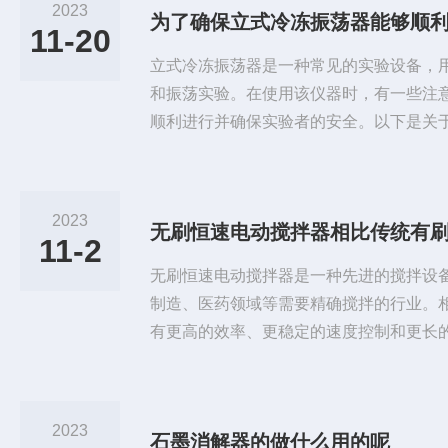
2023
11-20
立式冷冻振荡器是一种常见的实验设备，
和振荡实验。在使用该仪器时，有一些注
顺利进行并确保实验者的安全。以下是关
项的一些重要内容：1.仔细阅读说明书：
说明书。说明书中包含了关于设备的使用
等重要信息。2.安全操作：在操作时，请
2023
无刷恒速电动搅拌器相比传统有
服、手套和护目镜等。确保在实验过程中
11-2
3.样品处理：在将样品置于仪...
无刷恒速电动搅拌器是一种先进的搅拌设
制造、医药领域等需要精确搅拌的行业。
有更高的效率、更稳定的速度控制和更长
器采用了无刷电机作为动力源，通过电子
定。其工作原理主要包括以下几个步骤：1
器的核心部件是无刷电机，它由转子和定
2023
石墨消解器的做什么用的呢
制，无刷电机可以根据设定的速度要求提