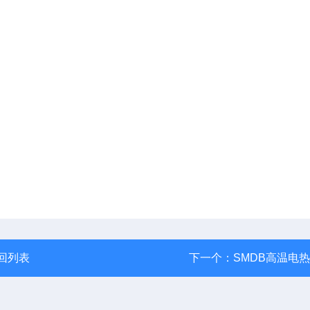
回列表
下一个：
SMDB高温电