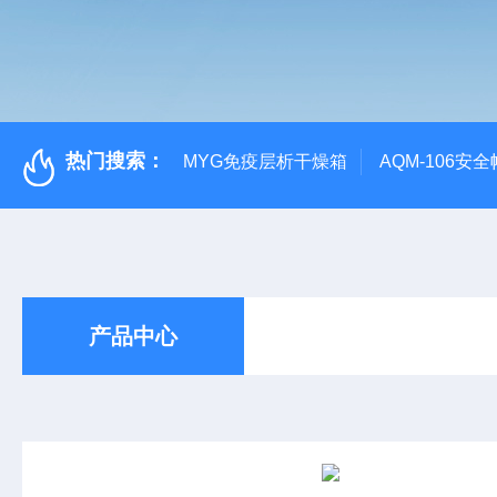
热门搜索：
MYG免疫层析干燥箱
AQM-106
产品中心