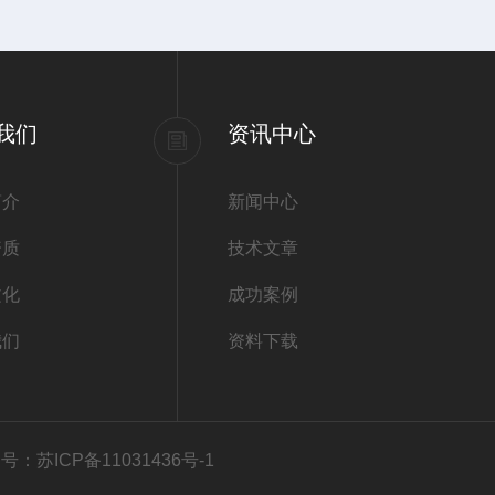
我们
资讯中心
简介
新闻中心
资质
技术文章
文化
成功案例
我们
资料下载
号：苏ICP备11031436号-1