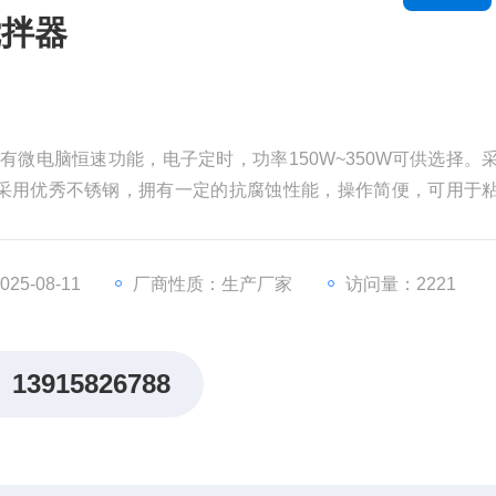
搅拌器
采用优秀不锈钢，拥有一定的抗腐蚀性能，操作简便，可用于
、环保、生化实验室、教育科研的工具。
5-08-11
厂商性质：生产厂家
访问量：2221
13915826788