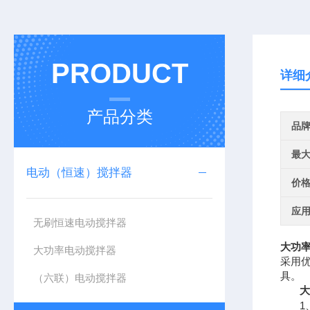
PRODUCT
详细
产品分类
品
最
电动（恒速）搅拌器
价
应
无刷恒速电动搅拌器
大功
大功率电动搅拌器
采用
具。
（六联）电动搅拌器
大
1