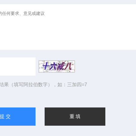
结果（填写阿拉伯数字），如：三加四=7