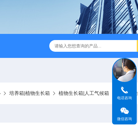
D-85超声波水浴恒温振荡器
CSQX-80超声波清洗机
RPQ
心
培养箱|植物生长箱
植物生长箱|人工气候箱
PGX植
电话咨询
微信咨询