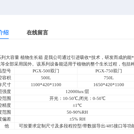
介绍
在线留言
系列大容量 植物生长箱
是我公司通过引进吸收*技术，研发而成的能
统等全部采用国外。该系列设备能适用于植物的整个生长过程，包括
品型号
PGX-500
双门
PGX-750
双门
腔容积
500L
750L
作尺寸
1100*420*1100
1650*420*1100
照强度
12000lux/
层
控范围
开光：10-50℃,闭光：0-50℃
控精度
±1℃
度范围
50-90%RH
度偏差
±5% RH
 他
可按要求定制尺寸及多段程控型/带数据导出/485接口等功