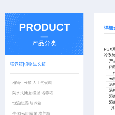
PRODUCT
详细
产品分类
PGX
冷系
产
培养箱|植物生长箱
内
工
光
植物生长箱|人工气候箱
温
温
隔水式|电热恒温 培养箱
湿
湿
恒温|恒湿 培养箱
其
生化|光照|霉菌 培养箱