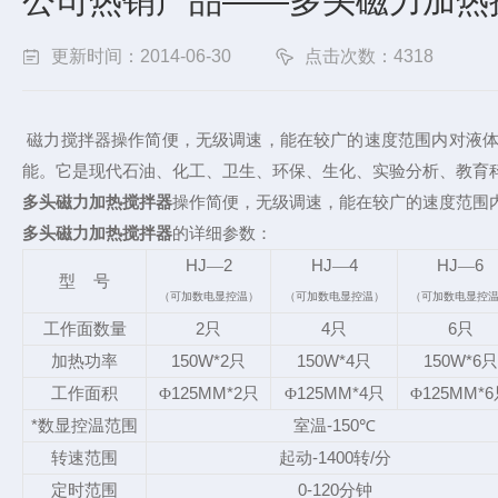
公司热销产品——多头磁力加热
更新时间：2014-06-30
点击次数：4318
磁力搅拌器操作简便，无级调速，能在较广的速度范围内对液
能。它是现代石油、化工、卫生、环保、生化、实验分析、教育
多头磁力加热搅拌器
操作简便，无级调速，能在较广的速度范围
多头磁力加热搅拌器
的详细参数：
HJ
2
HJ
4
HJ
6
—
—
—
型
号
（可加数电显控温）
（可加数电显控温）
（可加数电显控
2
4
6
工作面数量
只
只
只
150W*2
150W*4
150W*6
加热功率
只
只
只
125MM*2
125MM*4
125MM*6
工作面积
Φ
只
Φ
只
Φ
*
-150
数显控温范围
室温
℃
-1400
/
转速范围
起动
转
分
0-120
定时范围
分钟