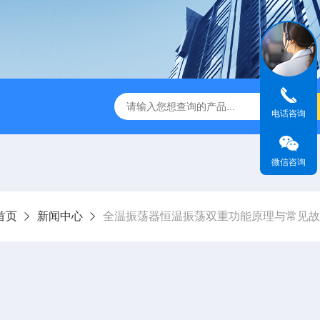
D-85超声波水浴恒温振荡器
CSQX-80超声波清洗机
RPQ
电话咨询
微信咨询
首页
新闻中心
全温振荡器恒温振荡双重功能原理与常见故