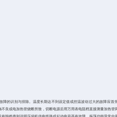
故障的识别与排除。温度长期达不到设定值或控温波动过大的故障应首先
触不良或电加热管烧断所致，切断电源后用万用表电阻档直接测量加热管
没有嗡鸣声则说明压缩机供电线路或起动电容器有故障。振荡功能异常中