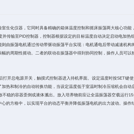
室生化仪器，它同时具备精确的箱体温度控制和摇床振荡两大核心功能，
度并传输至PID控制器，控制器根据设定的目标温度自动决定启动电加热
能则由振荡电机通过传动带驱动振荡平台实现：电机通电后带动减速机构
振幅的周期性摇动。二者的联动在振荡器中得到协同控制，操作人员可以
开总电源开关，触摸式控制器进入待机界面。设定温度时按SET键使温
了加热和制冷的自动转换功能，当设定温度低于室温时制冷压缩机会自动
不稳的容器歪倒或液体溅出。放入培养物前应让全温振荡器空载运行15
中心的方格中，以实现平台的动态平衡并降低振荡电机的出力波动。操作