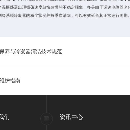
全温振荡器出现振荡速度忽快忽慢的不稳定现象，多是由于调速电位器老
制冷系统冷凝器的积尘状况并按季度清除，可以有效延长其正常运行周期
保养与冷凝器清洁技术规范
维护指南
我们
资讯中心