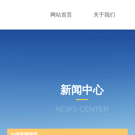
网站首页
关于我们
新闻中心
NEWS CENTER