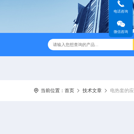
电话咨询
微信咨询
D-85超声波水浴恒温振荡器
CSQX-80超声波清洗机
RPQ
当前位置：
首页
技术文章
电热套的应