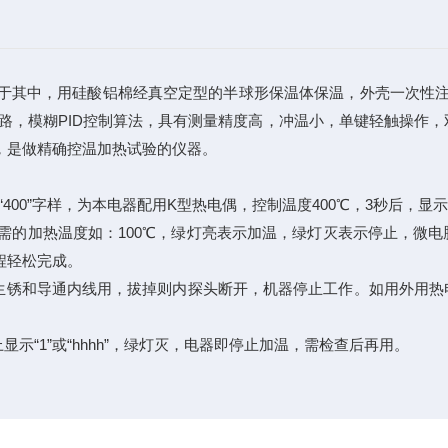
簧装置于其中，用硅酸铝棉经真空定型的半球形保温体保温，外壳一次
，模糊PID控制算法，具有测量精度高，冲温小，单键轻触操作，双
，是做精确控温加热试验的仪器。
示“400”字样，为本电器配用K型热电偶，控制温度400℃，3秒后
定出所需的加热温度如：100℃，绿灯亮表示加温，绿灯灭表示停止，
程轻松完成。
蚀生锈和导通内线用，拔掉则内探头断开，机器停止工作。如用外用
示“1”或“hhhh”，绿灯灭，电器即停止加温，需检查后再用。