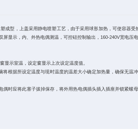
性注塑成型，上盖采用静电喷塑工艺，由于采用球形加热，可使容器受
屏显示，内、外热电偶测温，可控硅控制输出，160-240V宽电压
，显示窗显示室温，设定窗显示上次设定温度值。
微电脑将根据所设定温度与现时温度的温差大小确定加热量，确保无温
热电偶时应将此塞子拔掉保存，将外用热电偶插头插入插座并锁紧螺