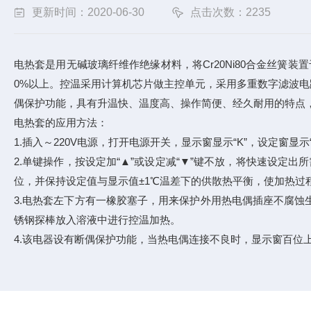
更新时间：2020-06-30
点击次数：2235
电热套是用无碱玻璃纤维作绝缘材料，将Cr20Ni80合金丝
0%以上。控温采用计算机芯片做主控单元，采用多重数字滤波电路
偶保护功能，具有升温快、温度高、操作简便、经久耐用的特点
电热套的应用方法：
1.插入～220V电源，打开电源开关，显示窗显示“K”，设定窗显
2.单键操作，按设定加“▲”或设定减“▼”键不放，将快速设
位，并保持设定值与显示值±1℃温差下的供散热平衡，使加热过
3.电热套左下方有一橡胶塞子，用来保护外用热电偶插座不腐
锈钢探棒放入溶液中进行控温加热。
4.该电器设有断偶保护功能，当热电偶连接不良时，显示窗百位上显