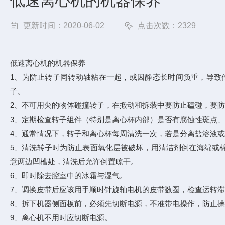
低速离心机的机器保养
更新时间：2020-06-02
点击次数：2329
低速离心机的机器保养
1、为防止转子同转动轴粘在一起，或因静态长时间负重，导致
子。
2、不可用尖的物体碰撞转子，在搬动和拆装中要防止磕碰，要
3、定期检查转子组件（特别是离心杯内部）是否有腐蚀性斑点
4、通常情况下，转子和离心杯每周清洗一次，若是分离盐溶液
5、清洗转子时为防止表面氧化层被破坏，用清洁剂倒在海绵或
意两边凹槽处，清洗后允许倒置晾干。
6、即时除去腔室中的冰霜与湿气。
7、调换皮带后应该用手顺时针旋轴电机的皮带数圈，检查运转
8、拆下机器侧面板前，必须先切断电源，不准带电操作，防止
9、离心机不用时应切断电源。