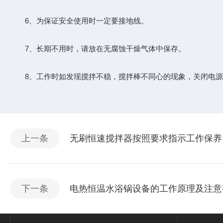
6、为保证安全使用时一定要接地线。
7、长期不用时，请放在无腐蚀干燥气体中保存。
8、工作时如发现搅拌不稳，搅拌棒不同心的现象，关闭电源
上一条
无刷恒速搅拌器按照要求指示工作保养
下一条
电热恒温水浴锅设备的工作原理及注意