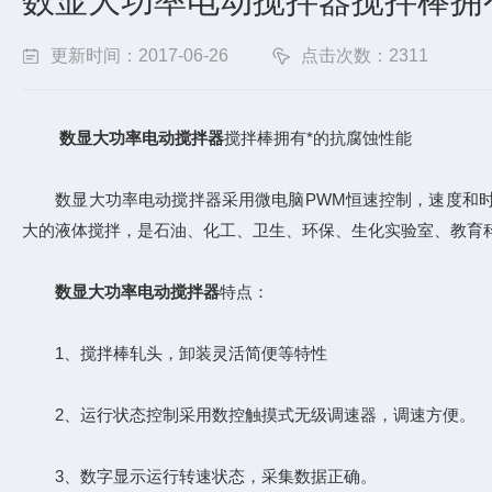
数显大功率电动搅拌器搅拌棒拥
更新时间：2017-06-26
点击次数：2311
数显大功率电动搅拌器
搅拌棒拥有*的抗腐蚀性能
数显大功率电动搅拌器采用微电脑PWM恒速控制，速度和时间显
大的液体搅拌，是石油、化工、卫生、环保、生化实验室、教育科
数显大功率电动搅拌器
特点：
1、搅拌棒轧头，卸装灵活简便等特性
2、运行状态控制采用数控触摸式无级调速器，调速方便。
3、数字显示运行转速状态，采集数据正确。