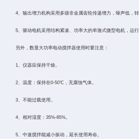
4、输出增力机构采用多级非金属齿轮传递增力，噪声低，转
5、驱动电机采用结构紧凑、功率大的串激式微型电机，运行
另外，数显大功率电动搅拌器使用时要注意：
1、仪器应保持干燥。
2、温度：保持在0-50℃，无腐蚀气体。
3、不能过载使用。
4、相对湿度：35%-85%。
5、中速搅拌能减小振动，延长使用寿命。